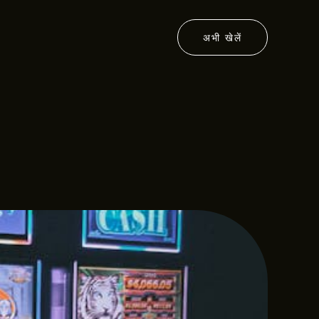
अभी खेलें