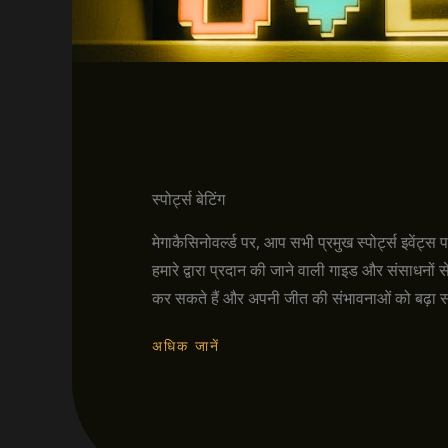
स्पोर्ट्स बेटिंग
मेगाकैसिनोवर्ल्ड पर, आप सभी प्रमुख स्पोर्ट्स इवेंट्स 
हमारे द्वारा प्रदान की जाने वाली गाइड और संसाधनों स
कर सकते हैं और अपनी जीत की संभावनाओं को बढ़ा स
अधिक जानें