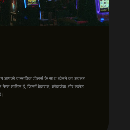
भाग आपको वास्तविक डीलर्स के साथ खेलने का अवसर
बल गेम्स शामिल हैं, जिनमें बेक़रात, ब्लैकजैक और रूलेट
ैं।