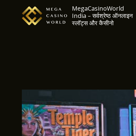
Skip
MegaCasinoWorld
to
India – सर्वश्रेष्ठ ऑनलाइन
content
स्लॉट्स और कैसीनो