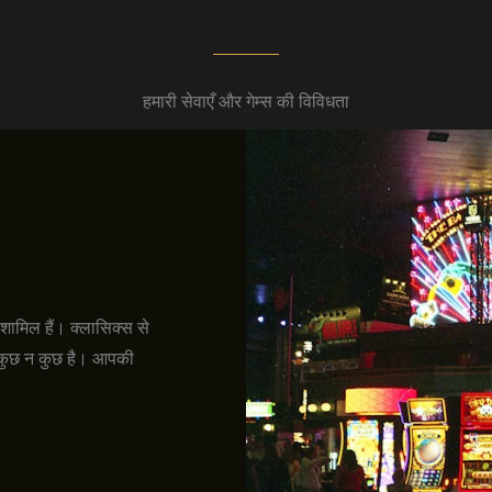
हमारी सेवाएँ और गेम्स की विविधता
शामिल हैं। क्लासिक्स से
 कुछ न कुछ है। आपकी