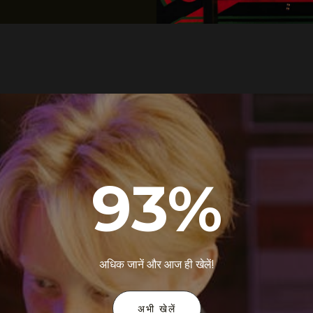
93
%
अधिक जानें और आज ही खेलें!
अभी खेलें