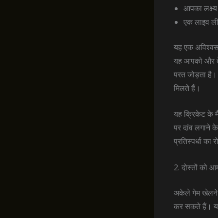
आपका लक्ष्
एक लाइव लीड
यह एक अविश्वसन
यह आपको और बेह
परत जोड़ता है। ट
मिलते हैं।
यह क्रिकेट के म
पर दांव लगाने क
प्रतिस्पर्धा का
2. दोस्तों को 
अकेले गेम खेल
कर सकते हैं। यह