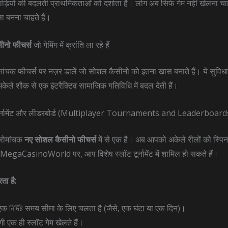
़ियों की बदलती प्राथमिकताओं को दर्शाता है। लोग अब सिर्फ गेम नहीं खेलना चाह
ा बनना चाहते हैं।
ीनो फीचर्स
जो गेमिंग में क्रांति ला रहे हैं
ंचक फीचर्स पर नज़र डालें जो सोशल कैसीनो को इतना खास बनाते हैं। ये सुविधाए
ेले शौक से एक इंटरैक्टिव सामाजिक गतिविधि में बदल देती हैं।
र टूर्नामेंट और लीडरबोर्ड (Multiplayer Tournaments and Leaderboard
रोमांचक
नए सोशल कैसीनो फीचर्स
में से एक है। अब आपको अकेले रीलों को स्पि
। MegaCasinoWorld पर, आप विशेष स्लॉट टूर्नामेंट में शामिल हो सकते हैं।
ता है:
ट एक নির্দিষ্ট समय सीमा के लिए चलता है (जैसे, एक घंटा या एक दिन)।
ी एक ही स्लॉट गेम खेलते हैं।