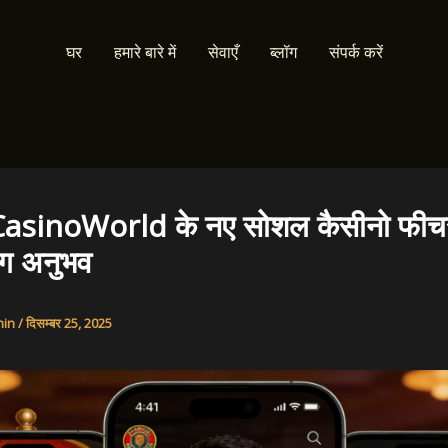
घर
हमारे बारे में
सेवाएँ
ब्लॉग
संपर्क करें
sinoWorld के नए सोशल कैसीनो फीचर्
िंग अनुभव
min
/
दिसम्बर 25, 2025