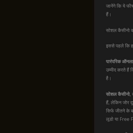
जानेंगे कि ये
हैं।
सोशल कैसीनो क्
इससे पहले कि हम
पारंपरिक ऑनला
उम्मीद करते है
है।
सोशल कैसीनो
,
हैं, लेकिन जोर 
सिर्फ जीतने के ब
लूडो या Free Fi