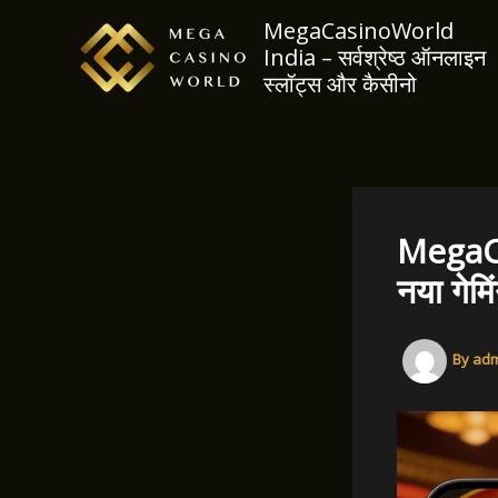
Skip
MegaCasinoWorld
to
India – सर्वश्रेष्ठ ऑनलाइन
content
स्लॉट्स और कैसीनो
MegaCa
नया गेम
By
ad