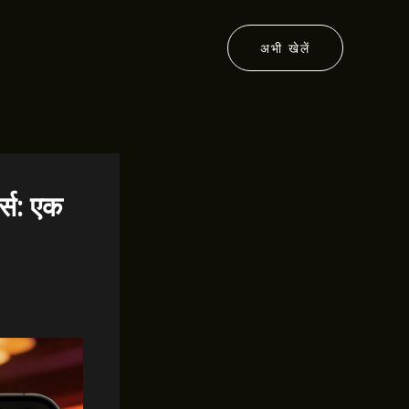
अभी खेलें
स: एक