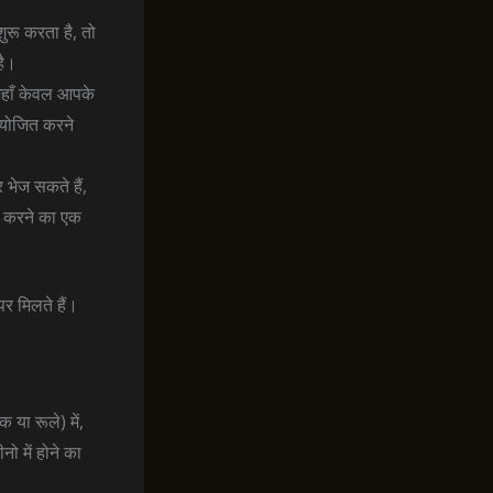
ू करता है, तो
है।
 जहाँ केवल आपके
आयोजित करने
 भेज सकते हैं,
द करने का एक
र मिलते हैं।
 या रूले) में,
 में होने का