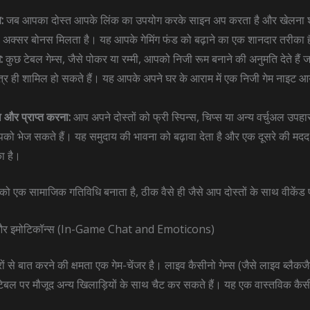
:
जब आपका दोस्त आपके लिंक का उपयोग करके साइन अप करता है और खेलना शुर
 अक्सर बोनस मिलता है। यह आपके गेमिंग फंड को बढ़ाने का एक शानदार तरीका 
:
कुछ टेबल गेम्स, जैसे पोकर या रम्मी, आपको निजी रूम बनाने की अनुमति देते हैं
त्र ही शामिल हो सकते हैं। यह आपके अपने घर के आराम में एक निजी गेम नाइट 
 और प्राप्त करना:
आप अपने दोस्तों को फ्री स्पिन्स, चिप्स या अन्य वर्चुअल उपहार
को भेज सकते हैं। यह समुदाय की भावना को बढ़ावा देता है और एक दूसरे की मद
ा है।
को एक सामाजिक गतिविधि बनाता है, ठीक वैसे ही जैसे आप दोस्तों के साथ वीकेंड प
ट और इमोटिकॉन्स (In-Game Chat and Emoticons)
ं से बात करने की क्षमता एक गेम-चेंजर है। लाइव कैसीनो गेम्स (जैसे लाइव ब्लैकजैक
ल पर मौजूद अन्य खिलाड़ियों के साथ चैट कर सकते हैं। यह एक वास्तविक कैसीनो