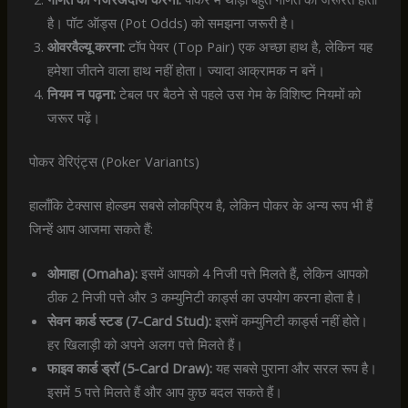
है। पॉट ऑड्स (Pot Odds) को समझना जरूरी है।
ओवरवैल्यू करना:
टॉप पेयर (Top Pair) एक अच्छा हाथ है, लेकिन यह
हमेशा जीतने वाला हाथ नहीं होता। ज्यादा आक्रामक न बनें।
नियम न पढ़ना:
टेबल पर बैठने से पहले उस गेम के विशिष्ट नियमों को
जरूर पढ़ें।
पोकर वेरिएंट्स (Poker Variants)
हालाँकि टेक्सास होल्डम सबसे लोकप्रिय है, लेकिन पोकर के अन्य रूप भी हैं
जिन्हें आप आजमा सकते हैं:
ओमाहा (Omaha):
इसमें आपको 4 निजी पत्ते मिलते हैं, लेकिन आपको
ठीक 2 निजी पत्ते और 3 कम्युनिटी कार्ड्स का उपयोग करना होता है।
सेवन कार्ड स्टड (7-Card Stud):
इसमें कम्युनिटी कार्ड्स नहीं होते।
हर खिलाड़ी को अपने अलग पत्ते मिलते हैं।
फाइव कार्ड ड्रॉ (5-Card Draw):
यह सबसे पुराना और सरल रूप है।
इसमें 5 पत्ते मिलते हैं और आप कुछ बदल सकते हैं।