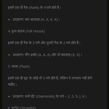
इसमें एक ही रैंक (Rank) के 4 पत्ते होते हैं।
उदाहरण: चार बादशाह (K, K, K, K)।
4. फुल हाउस (Full House)
इसमें एक ही रैंक के 3 पत्ते और दूसरी रैंक के 2 पत्ते होते हैं।
उदाहरण: तीन इक्के (A, A, A) और दो बादशाह (K, K)।
5. फ्लश (Flush)
इसमें एक ही सूट के कोई भी 5 पत्ते होते हैं, लेकिन वे लगातार नहीं होने
चाहिए।
उदाहरण: सभी ईंट (Diamonds) के पत्ते – 2, 5, 9, J, K।
6. स्ट्रेट (Straight)