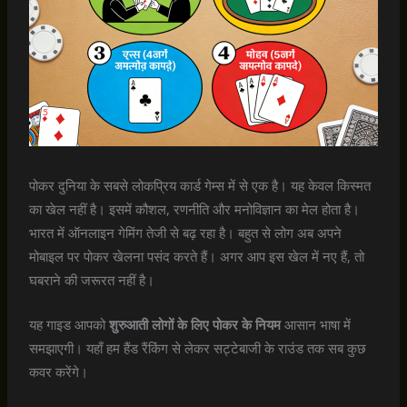
पोकर दुनिया के सबसे लोकप्रिय कार्ड गेम्स में से एक है। यह केवल किस्मत
का खेल नहीं है। इसमें कौशल, रणनीति और मनोविज्ञान का मेल होता है।
भारत में ऑनलाइन गेमिंग तेजी से बढ़ रहा है। बहुत से लोग अब अपने
मोबाइल पर पोकर खेलना पसंद करते हैं। अगर आप इस खेल में नए हैं, तो
घबराने की जरूरत नहीं है।
यह गाइड आपको
शुरुआती लोगों के लिए पोकर के नियम
आसान भाषा में
समझाएगी। यहाँ हम हैंड रैंकिंग से लेकर सट्टेबाजी के राउंड तक सब कुछ
कवर करेंगे।