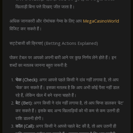
खिलाड़ी बिना पत्ते दिखाए जीत जाता है।
अधिक जानकारी और रोमांचक गेम्स के लिए आप
MegaCasinoWorld
विजिट कर सकते हैं।
सट्टेबाजी की क्रियाएं (Betting Actions Explained)
पोकर टेबल पर आपको अपनी बारी आने पर कुछ निर्णय लेने होते हैं। इन
शब्दों का मतलब जानना बहुत जरूरी है:
चेक (Check):
अगर आपसे पहले किसी ने दांव नहीं लगाया है, तो आप
‘चेक’ कर सकते हैं। इसका मतलब है कि आप अभी कोई पैसा नहीं डाल
रहे हैं, लेकिन खेल में बने रहना चाहते हैं।
बेट (Bet):
अगर किसी ने दांव नहीं लगाया है, तो आप चिप्स डालकर ‘बेट’
कर सकते हैं। इसके बाद अन्य खिलाड़ियों को भी कम से कम उतनी ही
राशि डालनी होगी।
कॉल (Call):
अगर किसी ने आपसे पहले बेट की है, तो आप उतनी ही