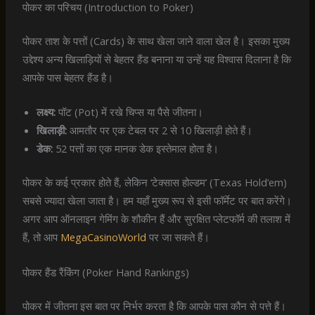
पोकर का परिचय (Introduction to Poker)
पोकर ताश के पत्तों (Cards) के साथ खेला जाने वाला खेल है। इसका मुख्य
उद्देश्य अन्य खिलाड़ियों से बेहतर हैंड बनाना या उन्हें यह विश्वास दिलाना है कि
आपके पास बेहतर हैंड है।
लक्ष्य:
पॉट (Pot) में रखे चिप्स या पैसे जीतना।
खिलाड़ी:
आमतौर पर एक टेबल पर 2 से 10 खिलाड़ी होते हैं।
डेक:
52 पत्तों का एक मानक डेक इस्तेमाल होता है।
पोकर के कई प्रकार होते हैं, लेकिन ‘टेक्सास होल्डम’ (Texas Hold’em)
सबसे ज्यादा खेला जाता है। हम यहाँ मुख्य रूप से इसी फॉर्मेट पर बात करेंगे।
अगर आप ऑनलाइन गेमिंग के शौकीन हैं और सुरक्षित प्लेटफॉर्म की तलाश में
हैं, तो आप
MegaCasinoWorld
पर जा सकते हैं।
पोकर हैंड रैंकिंग (Poker Hand Rankings)
पोकर में जीतना इस बात पर निर्भर करता है कि आपके पास कौन से पत्ते हैं।