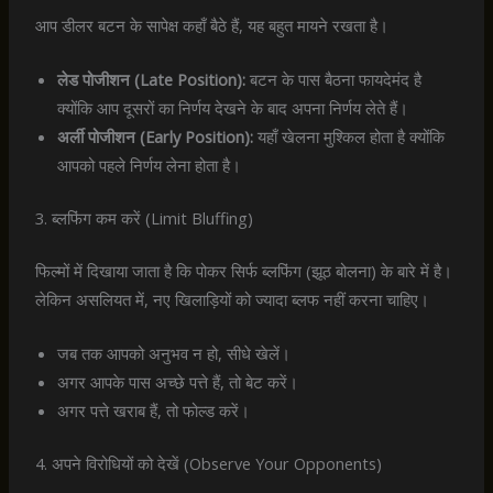
आप डीलर बटन के सापेक्ष कहाँ बैठे हैं, यह बहुत मायने रखता है।
लेड पोजीशन (Late Position):
बटन के पास बैठना फायदेमंद है
क्योंकि आप दूसरों का निर्णय देखने के बाद अपना निर्णय लेते हैं।
अर्ली पोजीशन (Early Position):
यहाँ खेलना मुश्किल होता है क्योंकि
आपको पहले निर्णय लेना होता है।
3. ब्लफिंग कम करें (Limit Bluffing)
फिल्मों में दिखाया जाता है कि पोकर सिर्फ ब्लफिंग (झूठ बोलना) के बारे में है।
लेकिन असलियत में, नए खिलाड़ियों को ज्यादा ब्लफ नहीं करना चाहिए।
जब तक आपको अनुभव न हो, सीधे खेलें।
अगर आपके पास अच्छे पत्ते हैं, तो बेट करें।
अगर पत्ते खराब हैं, तो फोल्ड करें।
4. अपने विरोधियों को देखें (Observe Your Opponents)