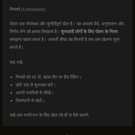
निष्कर्ष (Conclusion)
पोकर एक रोमांचक और चुनौतीपूर्ण खेल है। यह आपको धैर्य, अनुशासन और
निर्णय लेने की क्षमता सिखाता है।
शुरुआती लोगों के लिए पोकर के नियम
समझना पहला कदम है। असली सीख तब मिलती है जब आप खेलना शुरू
करते हैं।
याद रखें:
नियमों को रट लें, खास तौर पर हैंड रैंकिंग।
छोटे दांव से शुरुआत करें।
अपनी गलतियों से सीखें।
जिम्मेदारी से खेलें।
चाहे आप मनोरंजन के लिए खेल रहे हों या पैसे कमाने