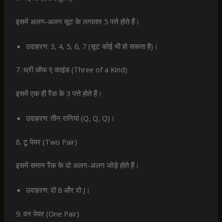
इसमें अलग-अलग सूट के लगातार 5 पत्ते होते हैं।
उदाहरण: 3, 4, 5, 6, 7 (सूट कोई भी हो सकता है)।
7. थ्री ऑफ ए काइंड (Three of a Kind)
इसमें एक ही रैंक के 3 पत्ते होते हैं।
उदाहरण: तीन रानियां (Q, Q, Q)।
8. टू पेयर (Two Pair)
इसमें समान रैंक के दो अलग-अलग जोड़े होते हैं।
उदाहरण: दो 8 और दो J।
9. वन पेयर (One Pair)