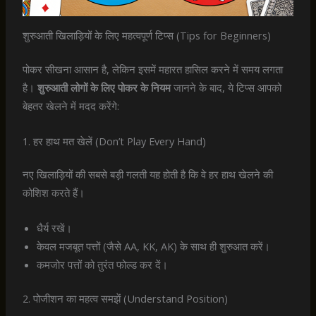
शुरुआती खिलाड़ियों के लिए महत्वपूर्ण टिप्स (Tips for Beginners)
पोकर सीखना आसान है, लेकिन इसमें महारत हासिल करने में समय लगता
है।
शुरुआती लोगों के लिए पोकर के नियम
जानने के बाद, ये टिप्स आपको
बेहतर खेलने में मदद करेंगे:
1. हर हाथ मत खेलें (Don’t Play Every Hand)
नए खिलाड़ियों की सबसे बड़ी गलती यह होती है कि वे हर हाथ खेलने की
कोशिश करते हैं।
धैर्य रखें।
केवल मजबूत पत्तों (जैसे AA, KK, AK) के साथ ही शुरुआत करें।
कमजोर पत्तों को तुरंत फोल्ड कर दें।
2. पोजीशन का महत्व समझें (Understand Position)