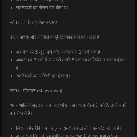
सट्टेबाजी का तीसरा दौर होता है।
स्टेप 5: द रिवर (The River)
डीलर पांचवां और आखिरी कम्युनिटी कार्ड मेज पर रखता है।
अब मेज पर 5 खुले पत्ते और आपके पास 2 निजी पत्ते हैं।
आपको इन 7 पत्तों में से सबसे अच्छे 5 पत्तों का कॉम्बिनेशन बनाना होता
है।
सट्टेबाजी का आखिरी दौर होता है।
स्टेप 6: शोडाउन (Showdown)
अगर आखिरी सट्टेबाजी के बाद भी एक से ज्यादा खिलाड़ी बचे हैं, तो वे अपने
पत्ते दिखाते हैं।
जिसका हैंड रैंकिंग के अनुसार सबसे मजबूत होगा, वह पॉट जीतता है।
अगर सभी खिलाड़ी पहले ही फोल्ड कर चुके हैं, तो बचा हुआ अकेला