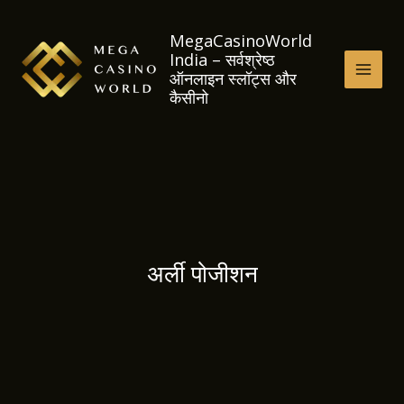
Skip
to
MegaCasinoWorld
India – सर्वश्रेष्ठ
content
ऑनलाइन स्लॉट्स और
MAI
कैसीनो
MEN
अर्ली पोजीशन