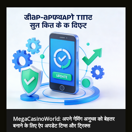
MegaCasinoWorld: अपने गेमिंग अनुभव को बेहतर
बनाने के लिए ऐप अपडेट टिप्स और ट्रिक्स