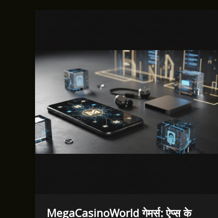
MegaCasinoWorld गेमर्स: ऐप्स के