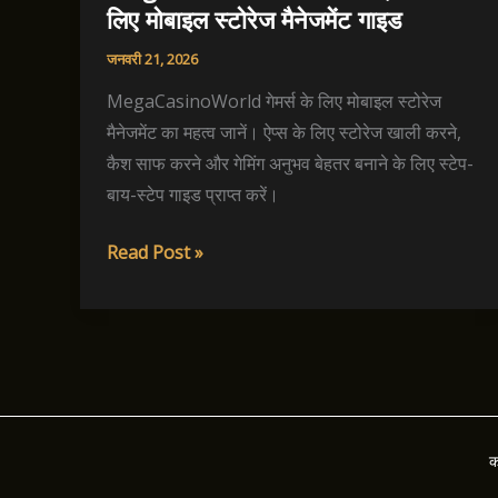
लिए मोबाइल स्टोरेज मैनेजमेंट गाइड
जनवरी 21, 2026
MegaCasinoWorld गेमर्स के लिए मोबाइल स्टोरेज
मैनेजमेंट का महत्व जानें। ऐप्स के लिए स्टोरेज खाली करने,
कैश साफ करने और गेमिंग अनुभव बेहतर बनाने के लिए स्टेप-
बाय-स्टेप गाइड प्राप्त करें।
MegaCasinoWorld
Read Post »
गेमर्स:
ऐप्स
के
लिए
मोबाइल
स्टोरेज
क
मैनेजमेंट