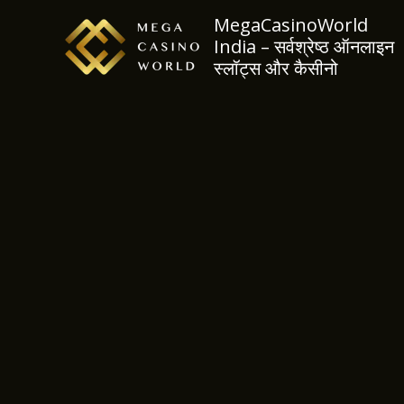
Skip
MegaCasinoWorld
to
India – सर्वश्रेष्ठ ऑनलाइन
content
स्लॉट्स और कैसीनो