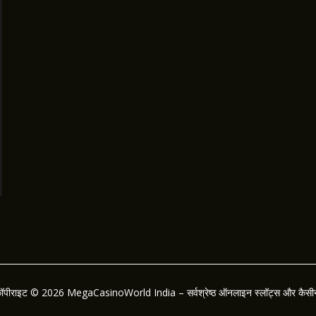
ॉपीराइट © 2026 MegaCasinoWorld India – सर्वश्रेष्ठ ऑनलाइन स्लॉट्स और कैसी