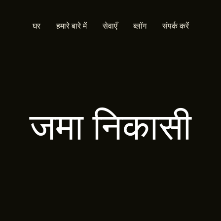
घर
हमारे बारे में
सेवाएँ
ब्लॉग
संपर्क करें
जमा निकासी