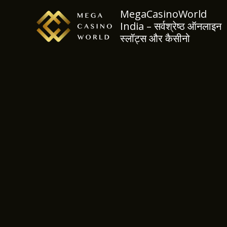
Skip
MegaCasinoWorld
to
India – सर्वश्रेष्ठ ऑनलाइन
content
स्लॉट्स और कैसीनो