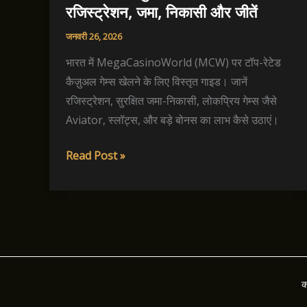
रजिस्ट्रेशन, जमा, निकासी और जीतें
जनवरी 26, 2026
भारत में MegaCasinoWorld (MCW) पर टॉप-रेटेड
कैज़ुअल गेम्स खेलने के लिए विस्तृत गाइड। जानें
रजिस्ट्रेशन, सुरक्षित जमा-निकासी, लोकप्रिय गेम्स जैसे
Aviator, स्लॉट्स, और बड़े बोनस का लाभ कैसे उठाएं।
MCW
Read Post »
पर
कैज़ुअल
गेम्स
खेलें:
रजिस्ट्रेशन,
जमा,
क
निकासी