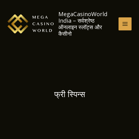
Skip
to
MegaCasinoWorld
India – सर्वश्रेष्ठ
content
ऑनलाइन स्लॉट्स और
MAI
कैसीनो
MEN
फ्री स्पिन्स