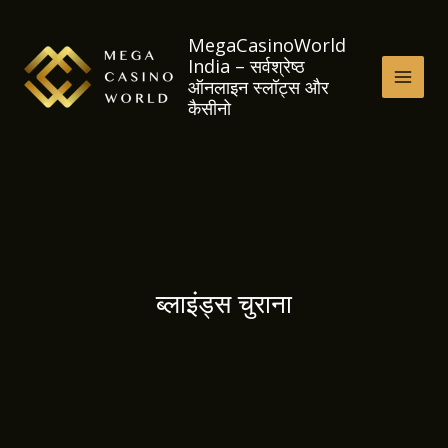
Skip
to
MegaCasinoWorld
India – सर्वश्रेष्ठ
content
ऑनलाइन स्लॉट्स और
MAI
कैसीनो
MEN
ब्लाइंड्स चुराना