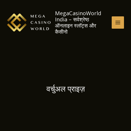
Skip
to
MegaCasinoWorld
India – सर्वश्रेष्ठ
content
ऑनलाइन स्लॉट्स और
MAI
कैसीनो
MEN
वर्चुअल प्राइज़