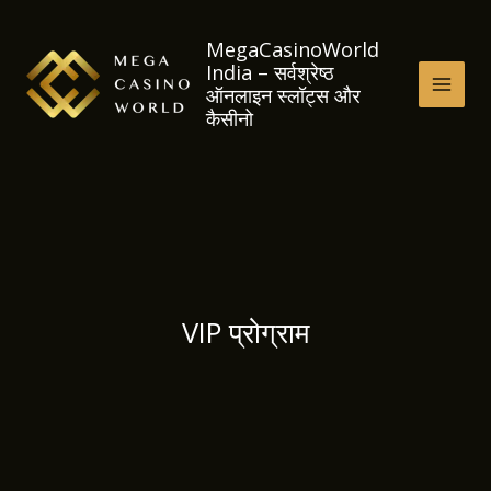
Skip
to
MegaCasinoWorld
India – सर्वश्रेष्ठ
content
ऑनलाइन स्लॉट्स और
MAI
कैसीनो
MEN
VIP प्रोग्राम